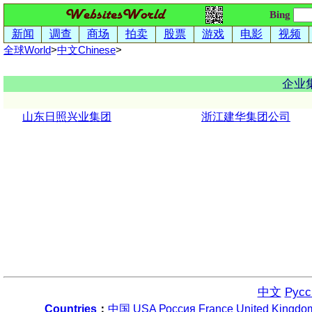
Bing
新闻
调查
商场
拍卖
股票
游戏
电影
视频
全球World
>
中文
Chinese
>
企业
山东日照兴业集团
浙江建华集团公司
中文
Русс
Countries
：
中国
USA
Россия
France
United Kingdo