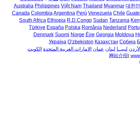
Australia
Philippines
Việt Nam
Thailand
Myanmar
대한
Canada
Colombia
Argentina
Perú
Venezuela
Chile
Guate
South Africa
Ethiopia
R.D.Congo
Sudan
Tanzania
Ken
Türkiye
España
Polska
România
Nederland
Portu
Denmark
Suomi
Norge
Éire
Georgia
Moldova
H
Україна
O'zbekiston
Казахстан
Србија
Б
لأردن
ليبيــا
لبنان
عمان
الامارات العربية المتحدة
الكويت
网站介绍
(
www