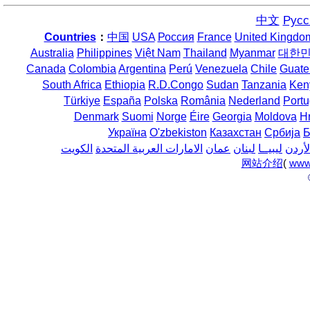
中文
Русс
Countries
：
中国
USA
Россия
France
United Kingdo
Australia
Philippines
Việt Nam
Thailand
Myanmar
대한
Canada
Colombia
Argentina
Perú
Venezuela
Chile
Guate
South Africa
Ethiopia
R.D.Congo
Sudan
Tanzania
Ken
Türkiye
España
Polska
România
Nederland
Portu
Denmark
Suomi
Norge
Éire
Georgia
Moldova
H
Україна
O'zbekiston
Казахстан
Србија
Б
لأردن
ليبيــا
لبنان
عمان
الامارات العربية المتحدة
الكويت
网站介绍
(
www