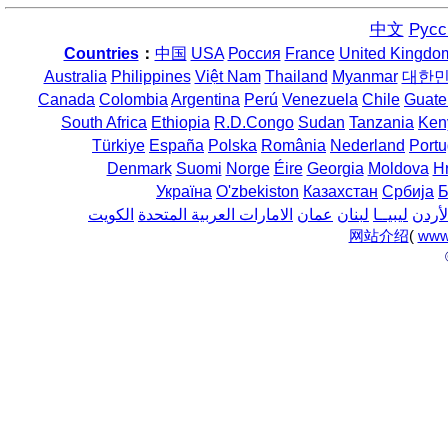
中文
Русс
Countries
：
中国
USA
Россия
France
United Kingdo
Australia
Philippines
Việt Nam
Thailand
Myanmar
대한
Canada
Colombia
Argentina
Perú
Venezuela
Chile
Guate
South Africa
Ethiopia
R.D.Congo
Sudan
Tanzania
Ken
Türkiye
España
Polska
România
Nederland
Portu
Denmark
Suomi
Norge
Éire
Georgia
Moldova
H
Україна
O'zbekiston
Казахстан
Србија
Б
لأردن
ليبيــا
لبنان
عمان
الامارات العربية المتحدة
الكويت
网站介绍
(
www