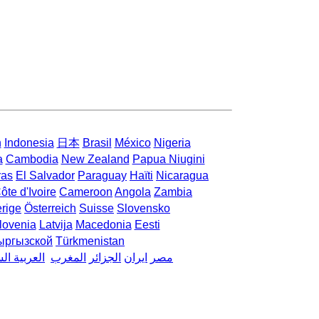
h
Indonesia
日本
Brasil
México
Nigeria
a
Cambodia
New Zealand
Papua Niugini
ras
El Salvador
Paraguay
Haïti
Nicaragua
ôte d'Ivoire
Cameroon
Angola
Zambia
rige
Österreich
Suisse
Slovensko
lovenia
Latvija
Macedonia
Eesti
ыргызской
Türkmenistan
مصر
ایران
الجزائر
المغرب
العربية ال