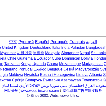
中文
Русский
Español
Português
Français
العربية
e
United Kingdom
Deutschland
Italia
India
Pakistan
Banglades
Myanmar
대한민국
북한은
Malaysia
Singapore
Nepal
Sri Lank
uela
Chile
Guatemala
Ecuador
Cuba
Dominican
Bolivia
Hondu
an
Tanzania
Kenya
Uganda
Ghana
Mozambique
Madagascar
C
Nederland
Portugal
Ελλάδα
Belgique
Česká
Magyarország
Sve
rgia
Moldova
Hrvatska
Bosna i Hercegovina
Lietuva
Albania
S
ахстан
Србија
Беларусь
България
Azərbaycan
Тоҷикистон
К
سعودية
العراق
افغانستان
يمني
سوريا
تونس
ישראל
الأردن
ليبيــا
لبنان
ع
网站介绍
(
www.websitesworld.com
)
提供旗帜广告与链接服务
© Since 2003, Websitesworld,Inc.