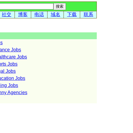
社交
博客
电话
域名
下载
联系
bs
nce Jobs
hcare Jobs
s Jobs
l Jobs
tion Jobs
ng Jobs
y Agencies