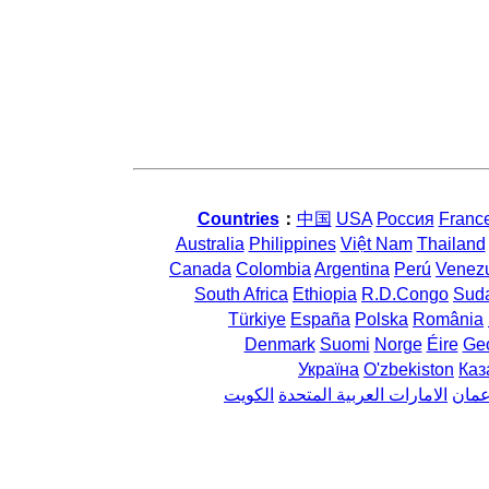
Countries
：
中国
USA
Россия
Franc
Australia
Philippines
Việt Nam
Thailand
Canada
Colombia
Argentina
Perú
Venez
South Africa
Ethiopia
R.D.Congo
Sud
Türkiye
España
Polska
România
Denmark
Suomi
Norge
Éire
Geo
Україна
O'zbekiston
Каз
مان
الامارات العربية المتحدة
الكويت