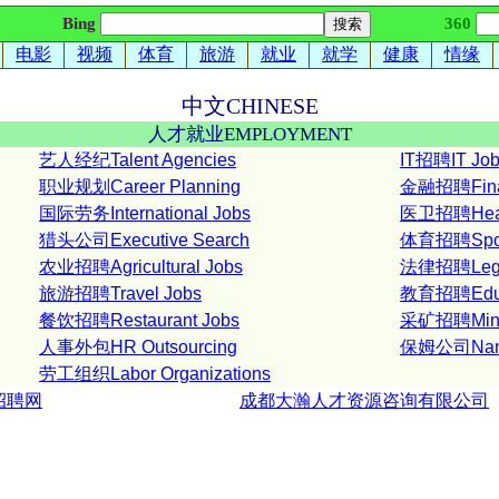
Bing
360
电影
视频
体育
旅游
就业
就学
健康
情缘
中文
CHINESE
人才就业
EMPLOYMENT
艺人经纪Talent Agencies
IT招聘IT Jo
职业规划Career Planning
金融招聘Fina
国际劳务International Jobs
医卫招聘Healt
猎头公司Executive Search
体育招聘Sport
农业招聘Agricultural Jobs
法律招聘Lega
旅游招聘Travel Jobs
教育招聘Educa
餐饮招聘Restaurant Jobs
采矿招聘Mini
人事外包HR Outsourcing
保姆公司Nann
劳工组织Labor Organizations
招聘网
成都大瀚人才资源咨询有限公司