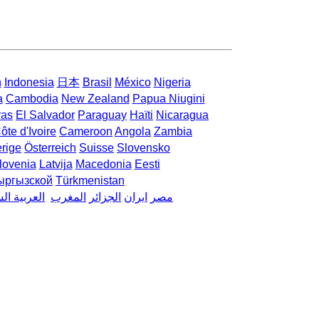
h
Indonesia
日本
Brasil
México
Nigeria
a
Cambodia
New Zealand
Papua Niugini
ras
El Salvador
Paraguay
Haïti
Nicaragua
ôte d'Ivoire
Cameroon
Angola
Zambia
rige
Österreich
Suisse
Slovensko
lovenia
Latvija
Macedonia
Eesti
ыргызской
Türkmenistan
مصر
ایران
الجزائر
المغرب
العربية ال