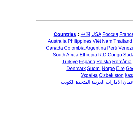
Countries
：
中国
USA
Россия
Franc
Australia
Philippines
Việt Nam
Thailand
Canada
Colombia
Argentina
Perú
Venez
South Africa
Ethiopia
R.D.Congo
Sud
Türkiye
España
Polska
România
Denmark
Suomi
Norge
Éire
Geo
Україна
O'zbekiston
Каз
مان
الامارات العربية المتحدة
الكويت