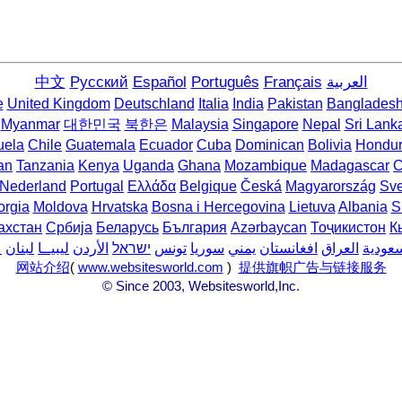
中文
Русский
Español
Português
Français
العربية
e
United Kingdom
Deutschland
Italia
India
Pakistan
Banglades
Myanmar
대한민국
북한은
Malaysia
Singapore
Nepal
Sri Lank
uela
Chile
Guatemala
Ecuador
Cuba
Dominican
Bolivia
Hondu
an
Tanzania
Kenya
Uganda
Ghana
Mozambique
Madagascar
C
Nederland
Portugal
Ελλάδα
Belgique
Česká
Magyarország
Sve
rgia
Moldova
Hrvatska
Bosna i Hercegovina
Lietuva
Albania
S
ахстан
Србија
Беларусь
България
Azərbaycan
Тоҷикистон
К
سعودية
العراق
افغانستان
يمني
سوريا
تونس
ישראל
الأردن
ليبيــا
لبنان
ع
网站介绍
(
www.websitesworld.com
)
提供旗帜广告与链接服务
© Since 2003, Websitesworld,Inc.