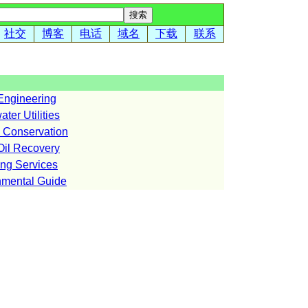
社交
博客
电话
域名
下载
联系
gineering
r Utilities
Conservation
l Recovery
g Services
ental Guide