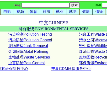
Bing
360
电影
视频
体育
旅游
就业
就学
健康
情缘
中文
CHINESE
环保服务
ENVIRONMENTAL SERVICES
污染检测Pollution Testing
污废工程Waste En
污染防治Pollution Control
污水公司Wastewate
废物搬运Junk Removal
野生保护Wildlife 
金属回炼Metal Refining
废油回收Waste Oi
废物处理Waste Services
废物回收Recyclin
虫害防治Pest Control
环保资讯Environm
世茸环保科技中心
宁夏CDM环保服务中心