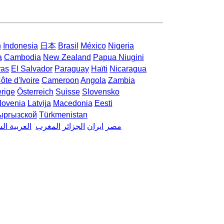
h
Indonesia
日本
Brasil
México
Nigeria
a
Cambodia
New Zealand
Papua Niugini
ras
El Salvador
Paraguay
Haïti
Nicaragua
ôte d'Ivoire
Cameroon
Angola
Zambia
rige
Österreich
Suisse
Slovensko
lovenia
Latvija
Macedonia
Eesti
ыргызской
Türkmenistan
مصر
ایران
الجزائر
المغرب
العربية ال