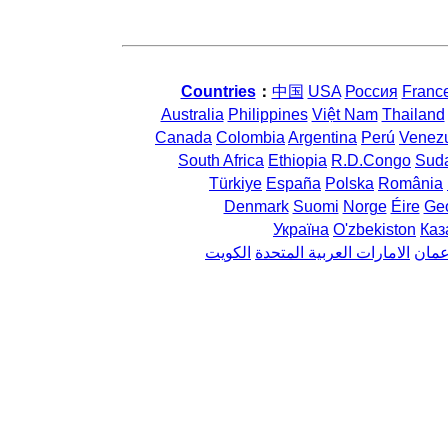
Countries
：
中国
USA
Россия
Franc
Australia
Philippines
Việt Nam
Thailand
Canada
Colombia
Argentina
Perú
Venez
South Africa
Ethiopia
R.D.Congo
Sud
Türkiye
España
Polska
România
Denmark
Suomi
Norge
Éire
Geo
Україна
O'zbekiston
Каз
مان
الامارات العربية المتحدة
الكويت