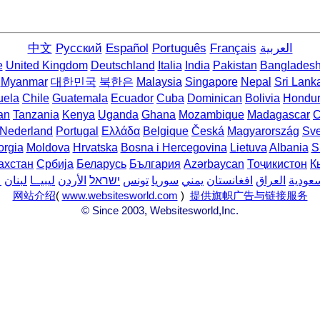
中文
Русский
Español
Português
Français
العربية
e
United Kingdom
Deutschland
Italia
India
Pakistan
Banglades
Myanmar
대한민국
북한은
Malaysia
Singapore
Nepal
Sri Lank
uela
Chile
Guatemala
Ecuador
Cuba
Dominican
Bolivia
Hondu
an
Tanzania
Kenya
Uganda
Ghana
Mozambique
Madagascar
C
Nederland
Portugal
Ελλάδα
Belgique
Česká
Magyarország
Sve
rgia
Moldova
Hrvatska
Bosna i Hercegovina
Lietuva
Albania
S
ахстан
Србија
Беларусь
България
Azərbaycan
Тоҷикистон
К
سعودية
العراق
افغانستان
يمني
سوريا
تونس
ישראל
الأردن
ليبيــا
لبنان
ع
网站介绍
(
www.websitesworld.com
)
提供旗帜广告与链接服务
© Since 2003, Websitesworld,Inc.