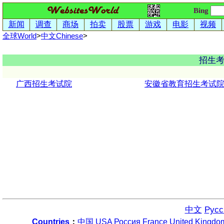
Bing
新闻
调查
商场
拍卖
股票
游戏
电影
视频
全球World
>
中文
Chinese
>
招生
广西招生考试院
安徽省教育招生考试
中文
Русс
Countries
：
中国
USA
Россия
France
United Kingdo