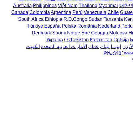
Australia
Philippines
Việt Nam
Thailand
Myanmar
대한
Canada
Colombia
Argentina
Perú
Venezuela
Chile
Guate
South Africa
Ethiopia
R.D.Congo
Sudan
Tanzania
Ken
Türkiye
España
Polska
România
Nederland
Portu
Denmark
Suomi
Norge
Éire
Georgia
Moldova
H
Україна
O'zbekiston
Казахстан
Србија
Б
لأردن
ليبيــا
لبنان
عمان
الامارات العربية المتحدة
الكويت
网站介绍
(
www