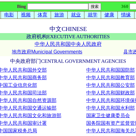
Bing
360
电影
视频
体育
旅游
就业
就学
健康
情缘
中文
CHINESE
政府
机构
EXECUTIVE AUTHORITIES
中华人民共和国中央人民政府
地市政府Municipal Governments
县市政府
中央政府部门
CENTRAL GOVERNMENT AGENCIES
中华人民共和国外交部
中华人民共和国国防部
中华人民共和国商务部
中华人民共和国教育部
中国工业信息化部
中华人民共和国公安部
中华人民共和国司法部
中华人民共和国财政部
中华人民共和国自然资源部
中华人民共和国环境保
中华人民共和国交通运输部
中华人民共和国水利部
中华人民共和国文化和旅游部
国家卫生健康委员会
中华人民共和国审计署
国务院国有资产监督管
中国国家税务总局
中华人民共和国海关总