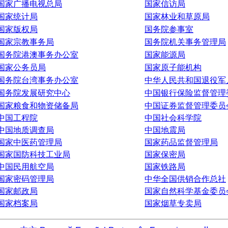
国家广播电视总局
国家信访局
国家统计局
国家林业和草原局
国家版权局
国务院参事室
国家宗教事务局
国务院机关事务管理局
国务院港澳事务办公室
国家能源局
国家公务员局
国家原子能机构
国务院台湾事务办公室
中华人民共和国退役军
国务院发展研究中心
中国银行保险监督管理
国家粮食和物资储备局
中国证券监督管理委员
中国工程院
中国社会科学院
中国地质调查局
中国地震局
国家中医药管理局
国家药品监督管理局
国家国防科技工业局
国家保密局
中国民用航空局
国家铁路局
国家密码管理局
中华全国供销合作总社
国家邮政局
国家自然科学基金委员
国家档案局
国家烟草专卖局