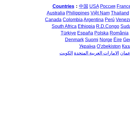
Countries
：
中国
USA
Россия
Franc
Australia
Philippines
Việt Nam
Thailand
Canada
Colombia
Argentina
Perú
Venez
South Africa
Ethiopia
R.D.Congo
Sud
Türkiye
España
Polska
România
Denmark
Suomi
Norge
Éire
Geo
Україна
O'zbekiston
Каз
مان
الامارات العربية المتحدة
الكويت