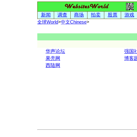
新闻
调查
商场
拍卖
股票
游戏
全球World
>
中文
Chinese
>
华声论坛
强国
果壳网
博客
西陆网