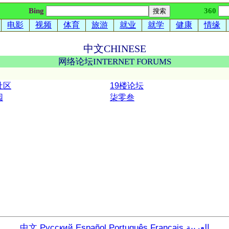
Bing
360
电影
视频
体育
旅游
就业
就学
健康
情缘
中文
CHINESE
网络论坛
INTERNET FORUMS
社区
19楼论坛
园
柒零叁
中文
Русский
Español
Português
Français
العربية