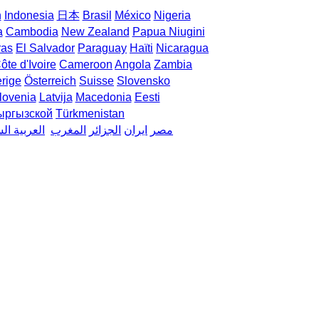
h
Indonesia
日本
Brasil
México
Nigeria
a
Cambodia
New Zealand
Papua Niugini
ras
El Salvador
Paraguay
Haïti
Nicaragua
ôte d'Ivoire
Cameroon
Angola
Zambia
rige
Österreich
Suisse
Slovensko
lovenia
Latvija
Macedonia
Eesti
ыргызской
Türkmenistan
مصر
ایران
الجزائر
المغرب
العربية ال