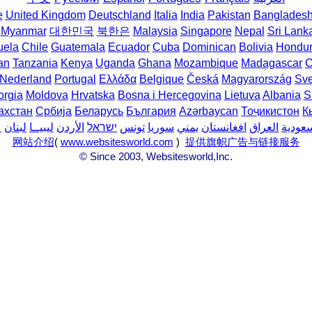
e
United Kingdom
Deutschland
Italia
India
Pakistan
Banglades
Myanmar
대한민국
북한은
Malaysia
Singapore
Nepal
Sri Lank
uela
Chile
Guatemala
Ecuador
Cuba
Dominican
Bolivia
Hondu
an
Tanzania
Kenya
Uganda
Ghana
Mozambique
Madagascar
C
Nederland
Portugal
Ελλάδα
Belgique
Česká
Magyarország
Sve
rgia
Moldova
Hrvatska
Bosna i Hercegovina
Lietuva
Albania
S
ахстан
Србија
Беларусь
България
Azərbaycan
Тоҷикистон
К
سعودية
العراق
افغانستان
يمني
سوريا
تونس
ישראל
الأردن
ليبيــا
لبنان
ع
网站介绍
(
www.websitesworld.com
)
提供旗帜广告与链接服务
© Since 2003, Websitesworld,Inc.