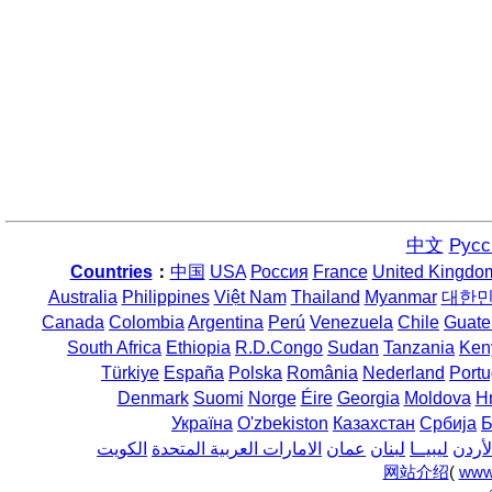
中文
Русс
Countries
：
中国
USA
Россия
France
United Kingdo
Australia
Philippines
Việt Nam
Thailand
Myanmar
대한
Canada
Colombia
Argentina
Perú
Venezuela
Chile
Guate
South Africa
Ethiopia
R.D.Congo
Sudan
Tanzania
Ken
Türkiye
España
Polska
România
Nederland
Portu
Denmark
Suomi
Norge
Éire
Georgia
Moldova
H
Україна
O'zbekiston
Казахстан
Србија
Б
لأردن
ليبيــا
لبنان
عمان
الامارات العربية المتحدة
الكويت
网站介绍
(
www