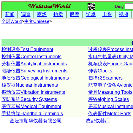
Bing
新闻
调查
商场
拍卖
股票
游戏
电影
视频
全球World
>
中文
Chinese
>
检测设备Test Equipment
过程仪表Process Inst
控制仪器Control Instruments
水电气热量表Utility Me
分析仪器Analytical Instruments
机车仪表Engine Gau
测绘仪器Surveying Instruments
钟表Clocks
地质仪器Geological Instruments
扫描仪Scanners
核仪器Nuclear Instruments
航空电子设备Avionic
振动仪器Vibration Instruments
量具Measuring Tools
安防系统Security Systems
秤Weighing Scales
医疗器械Medical Equipment
乐器Musical Instrume
手持终端Handheld Terminals
仪表配件Meter Parts
金坛市顺华仪器有限公司
成都仪器厂