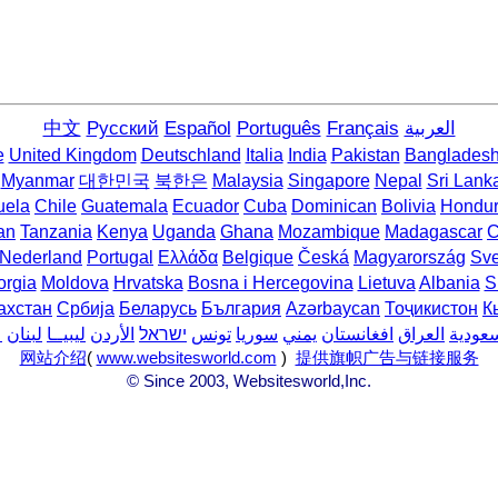
中文
Русский
Español
Português
Français
العربية
e
United Kingdom
Deutschland
Italia
India
Pakistan
Banglades
Myanmar
대한민국
북한은
Malaysia
Singapore
Nepal
Sri Lank
uela
Chile
Guatemala
Ecuador
Cuba
Dominican
Bolivia
Hondu
an
Tanzania
Kenya
Uganda
Ghana
Mozambique
Madagascar
C
Nederland
Portugal
Ελλάδα
Belgique
Česká
Magyarország
Sve
rgia
Moldova
Hrvatska
Bosna i Hercegovina
Lietuva
Albania
S
ахстан
Србија
Беларусь
България
Azərbaycan
Тоҷикистон
К
سعودية
العراق
افغانستان
يمني
سوريا
تونس
ישראל
الأردن
ليبيــا
لبنان
ع
网站介绍
(
www.websitesworld.com
)
提供旗帜广告与链接服务
© Since 2003, Websitesworld,Inc.