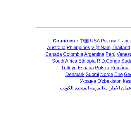
Countries
：
中国
USA
Россия
Franc
Australia
Philippines
Việt Nam
Thailand
Canada
Colombia
Argentina
Perú
Venez
South Africa
Ethiopia
R.D.Congo
Sud
Türkiye
España
Polska
România
Denmark
Suomi
Norge
Éire
Geo
Україна
O'zbekiston
Каз
مان
الامارات العربية المتحدة
الكويت