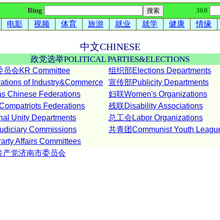
Bing
360
电影
视频
体育
旅游
就业
就学
健康
情缘
中文
CHINESE
政党选举
POLITICAL PARTIES&ELECTIONS
会KR Committee
组织部Elections Departments
ions of Industry&Commerce
宣传部Publicity Departments
 Chinese Federations
妇联Women's Organizations
ompatriots Federations
残联Disability Associations
l Unity Departments
总工会Labor Organizations
ciary Commissions
共青团Communist Youth Leagu
 Affairs Committees
共产党济南市委员会