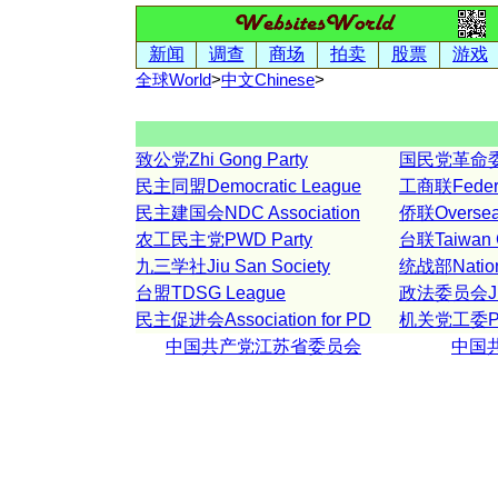
新闻
调查
商场
拍卖
股票
游戏
全球World
>
中文
Chinese
>
致公党Zhi Gong Party
国民党革命委员
民主同盟Democratic League
工商联Federat
民主建国会NDC Association
侨联Overseas
农工民主党PWD Party
台联Taiwan C
九三学社Jiu San Society
统战部Nationa
台盟TDSG League
政法委员会Judi
民主促进会Association for PD
机关党工委Party
中国共产党江苏省委员会
中国