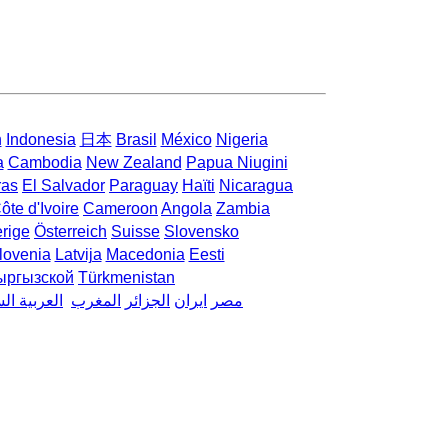
h
Indonesia
日本
Brasil
México
Nigeria
a
Cambodia
New Zealand
Papua Niugini
ras
El Salvador
Paraguay
Haïti
Nicaragua
ôte d'Ivoire
Cameroon
Angola
Zambia
rige
Österreich
Suisse
Slovensko
lovenia
Latvija
Macedonia
Eesti
ыргызской
Türkmenistan
مصر
ایران
الجزائر
المغرب
العربية ال