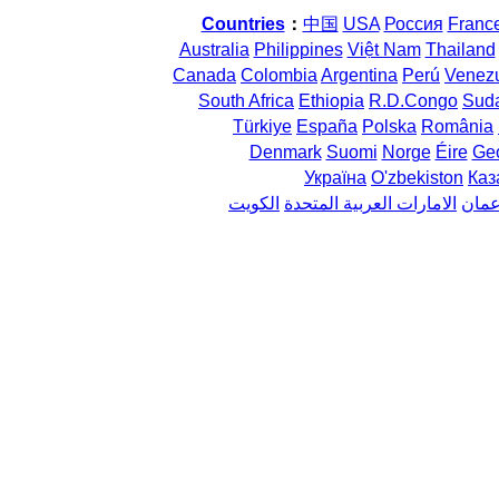
Countries
：
中国
USA
Россия
Franc
Australia
Philippines
Việt Nam
Thailand
Canada
Colombia
Argentina
Perú
Venez
South Africa
Ethiopia
R.D.Congo
Sud
Türkiye
España
Polska
România
Denmark
Suomi
Norge
Éire
Geo
Україна
O'zbekiston
Каз
مان
الامارات العربية المتحدة
الكويت