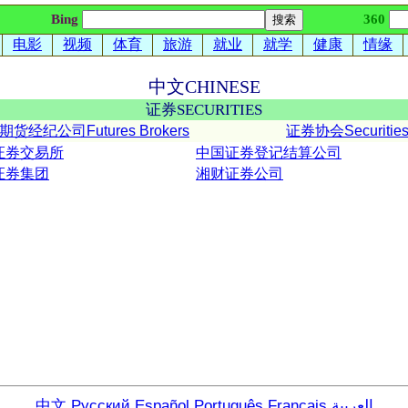
Bing
360
电影
视频
体育
旅游
就业
就学
健康
情缘
中文
CHINESE
证券
SECURITIES
期货经纪公司Futures Brokers
证券协会Securities 
证券交易所
中国证券登记结算公司
证券集团
湘财证券公司
中文
Русский
Español
Português
Français
العربية