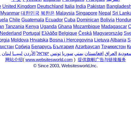
e
United Kingdom
Deutschland
Italia
India
Pakistan
Banglades
Myanmar
대한민국
북한은
Malaysia
Singapore
Nepal
Sri Lank
uela
Chile
Guatemala
Ecuador
Cuba
Dominican
Bolivia
Hondu
an
Tanzania
Kenya
Uganda
Ghana
Mozambique
Madagascar
C
Nederland
Portugal
Ελλάδα
Belgique
Česká
Magyarország
Sve
rgia
Moldova
Hrvatska
Bosna i Hercegovina
Lietuva
Albania
S
ахстан
Србија
Беларусь
България
Azərbaycan
Тоҷикистон
К
سعودية
العراق
افغانستان
يمني
سوريا
تونس
ישראל
الأردن
ليبيــا
لبنان
ع
网站介绍
(
www.websitesworld.com
)
提供旗帜广告与链接服务
© Since 2003, Websitesworld,Inc.