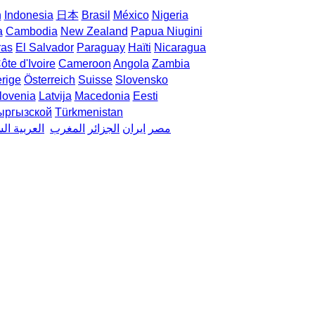
h
Indonesia
日本
Brasil
México
Nigeria
a
Cambodia
New Zealand
Papua Niugini
ras
El Salvador
Paraguay
Haïti
Nicaragua
ôte d'Ivoire
Cameroon
Angola
Zambia
rige
Österreich
Suisse
Slovensko
lovenia
Latvija
Macedonia
Eesti
ыргызской
Türkmenistan
مصر
ایران
الجزائر
المغرب
العربية ال