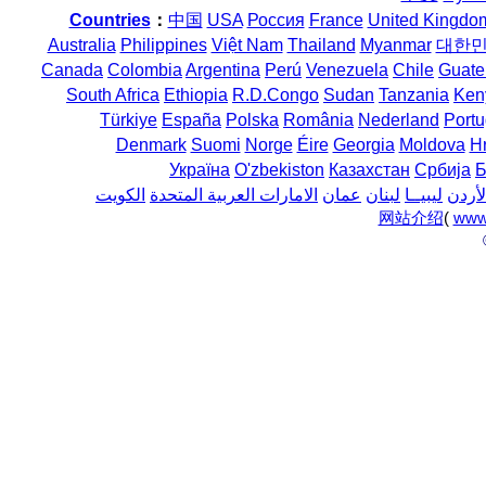
Countries
：
中国
USA
Россия
France
United Kingdo
Australia
Philippines
Việt Nam
Thailand
Myanmar
대한
Canada
Colombia
Argentina
Perú
Venezuela
Chile
Guate
South Africa
Ethiopia
R.D.Congo
Sudan
Tanzania
Ken
Türkiye
España
Polska
România
Nederland
Portu
Denmark
Suomi
Norge
Éire
Georgia
Moldova
H
Україна
O'zbekiston
Казахстан
Србија
Б
لأردن
ليبيــا
لبنان
عمان
الامارات العربية المتحدة
الكويت
网站介绍
(
www