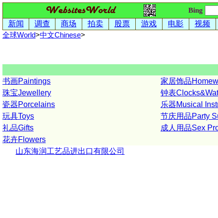
Bing
新闻
调查
商场
拍卖
股票
游戏
电影
视频
全球World
>
中文
Chinese
>
书画Paintings
家居饰品Homewa
珠宝Jewellery
钟表Clocks&Wat
瓷器Porcelains
乐器Musical Inst
玩具Toys
节庆用品Party Su
礼品Gifts
成人用品Sex Pro
花卉Flowers
山东海润工艺品进出口有限公司