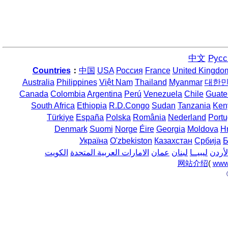
中文
Русс
Countries
：
中国
USA
Россия
France
United Kingdo
Australia
Philippines
Việt Nam
Thailand
Myanmar
대한
Canada
Colombia
Argentina
Perú
Venezuela
Chile
Guate
South Africa
Ethiopia
R.D.Congo
Sudan
Tanzania
Ken
Türkiye
España
Polska
România
Nederland
Portu
Denmark
Suomi
Norge
Éire
Georgia
Moldova
H
Україна
O'zbekiston
Казахстан
Србија
Б
لأردن
ليبيــا
لبنان
عمان
الامارات العربية المتحدة
الكويت
网站介绍
(
www