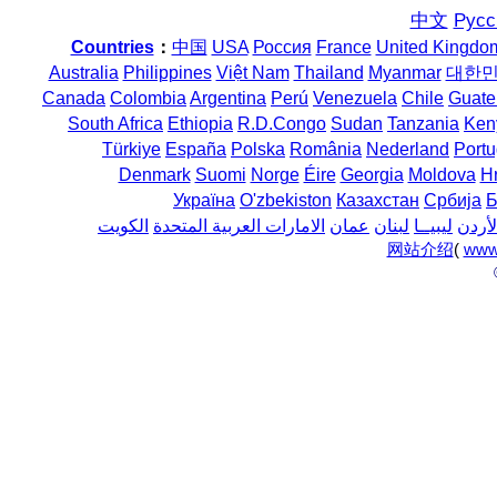
中文
Русс
Countries
：
中国
USA
Россия
France
United Kingdo
Australia
Philippines
Việt Nam
Thailand
Myanmar
대한
Canada
Colombia
Argentina
Perú
Venezuela
Chile
Guate
South Africa
Ethiopia
R.D.Congo
Sudan
Tanzania
Ken
Türkiye
España
Polska
România
Nederland
Portu
Denmark
Suomi
Norge
Éire
Georgia
Moldova
H
Україна
O'zbekiston
Казахстан
Србија
Б
لأردن
ليبيــا
لبنان
عمان
الامارات العربية المتحدة
الكويت
网站介绍
(
www