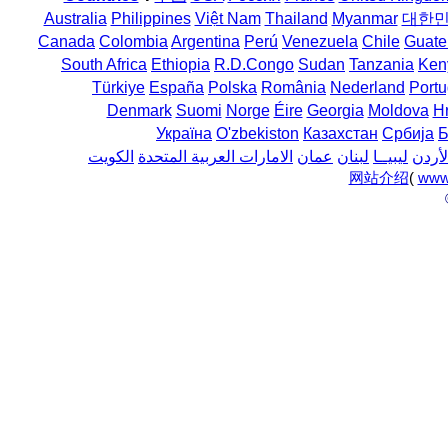
Australia
Philippines
Việt Nam
Thailand
Myanmar
대한
Canada
Colombia
Argentina
Perú
Venezuela
Chile
Guate
South Africa
Ethiopia
R.D.Congo
Sudan
Tanzania
Ken
Türkiye
España
Polska
România
Nederland
Portu
Denmark
Suomi
Norge
Éire
Georgia
Moldova
H
Україна
O'zbekiston
Казахстан
Србија
Б
لأردن
ليبيــا
لبنان
عمان
الامارات العربية المتحدة
الكويت
网站介绍
(
www