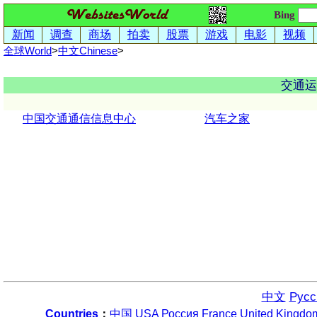
Bing
新闻
调查
商场
拍卖
股票
游戏
电影
视频
全球World
>
中文
Chinese
>
交通运
中国交通通信信息中心
汽车之家
中文
Русс
Countries
：
中国
USA
Россия
France
United Kingdo