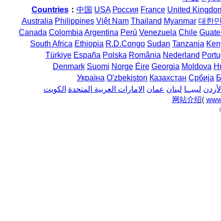
Countries
：
中国
USA
Россия
France
United Kingdo
Australia
Philippines
Việt Nam
Thailand
Myanmar
대한
Canada
Colombia
Argentina
Perú
Venezuela
Chile
Guate
South Africa
Ethiopia
R.D.Congo
Sudan
Tanzania
Ken
Türkiye
España
Polska
România
Nederland
Portu
Denmark
Suomi
Norge
Éire
Georgia
Moldova
H
Україна
O'zbekiston
Казахстан
Србија
Б
لأردن
ليبيــا
لبنان
عمان
الامارات العربية المتحدة
الكويت
网站介绍
(
www