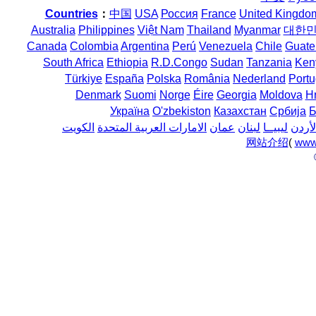
Countries
：
中国
USA
Россия
France
United Kingdo
Australia
Philippines
Việt Nam
Thailand
Myanmar
대한
Canada
Colombia
Argentina
Perú
Venezuela
Chile
Guate
South Africa
Ethiopia
R.D.Congo
Sudan
Tanzania
Ken
Türkiye
España
Polska
România
Nederland
Portu
Denmark
Suomi
Norge
Éire
Georgia
Moldova
H
Україна
O'zbekiston
Казахстан
Србија
Б
لأردن
ليبيــا
لبنان
عمان
الامارات العربية المتحدة
الكويت
网站介绍
(
www